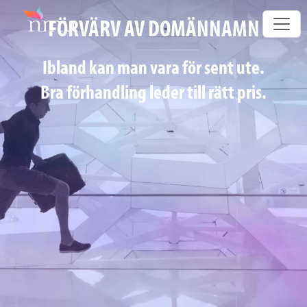
FÖRVÄRV AV DOMÄNNAMN
Ibland kan man vara för sent ute.
Bra förhandling leder till rätt pris.