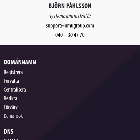
BJÖRN PÅHLSSON
Systemadministratör
support@nmugroup.com
040 – 30 47 70
DOMÄNNAMN
Registrera
Förvalta
Centralisera
Besikta
Förvärv
Domänsök
DNS