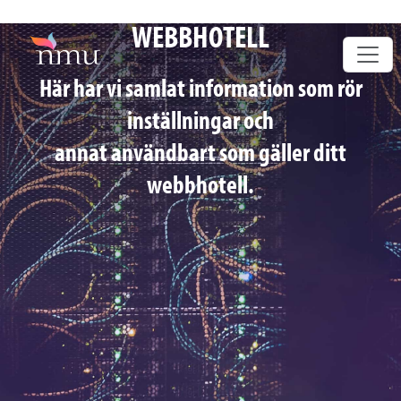
WEBBHOTELL
Här har vi samlat information som rör
inställningar och
annat användbart som gäller ditt
webbhotell.