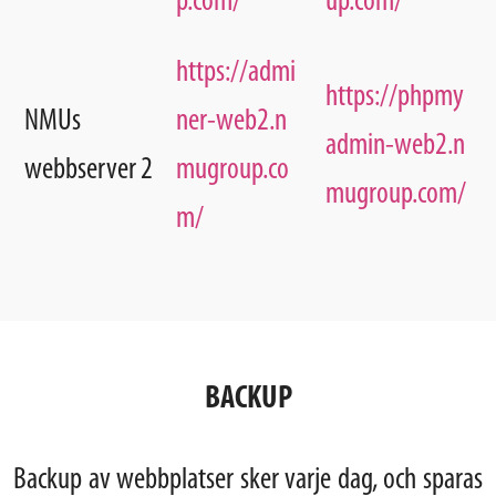
p.com/
up.com/
https://admi
https://phpmy
NMUs
ner-web2.n
admin-web2.n
webbserver 2
mugroup.co
mugroup.com/
m/
BACKUP
Backup av webbplatser sker varje dag, och sparas