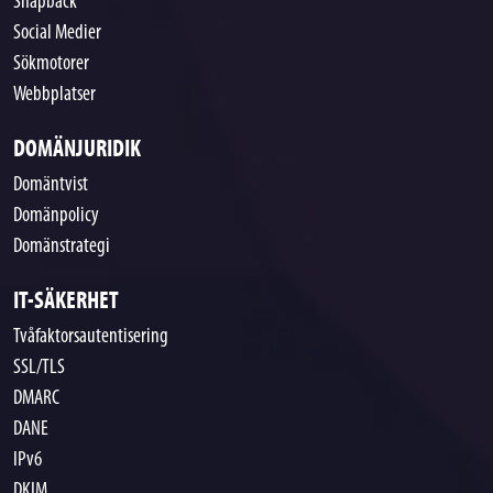
Snapback
Social Medier
Sökmotorer
Webbplatser
DOMÄNJURIDIK
Domäntvist
Domänpolicy
Domänstrategi
IT-SÄKERHET
Tvåfaktorsautentisering
SSL/TLS
DMARC
DANE
IPv6
DKIM