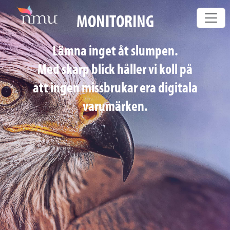
MONITORING
Lämna inget åt slumpen.
Med skarp blick håller vi koll på
att ingen missbrukar era digitala
varumärken.