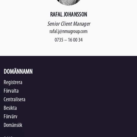
RAFAL JOHANSSON
Senior Client Manager
rafal.j@nmugroup.com
0735 – 16 00 34
DOMÄNNAMN
Registrera
Förvalta
Centralisera
Besikta
Förvärv
Domänsök