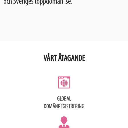
och Sveriges toppdomän .se.
VÅRT ÅTAGANDE
GLOBAL
DOMÄNREGISTRERING